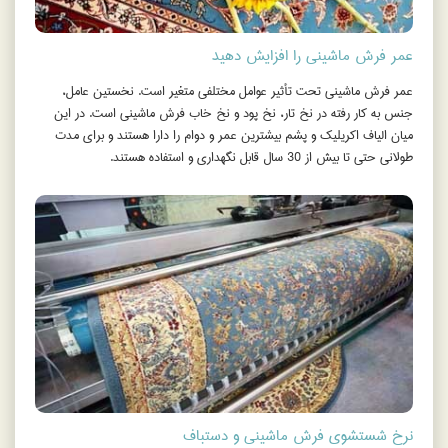
عمر فرش ماشینی را افزایش دهید
عمر فرش ماشيني تحت تأثير عوامل مختلفي متغير است. نخستين عامل،
جنس به کار رفته در نخ تار، نخ پود و نخ خاب فرش ماشيني است. در اين
ميان الياف اکريليک و پشم بيشترين عمر و دوام را دارا هستند و براي مدت
طولاني حتي تا بيش از 30 سال قابل نگهداري و استفاده هستند.
نرخ شستشوی فرش ماشینی و دستباف