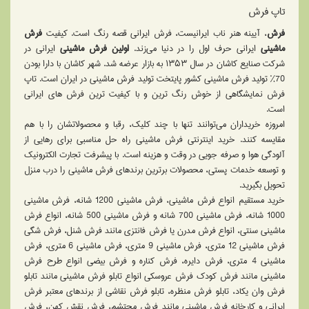
تاپ فرش
فرش
، آیینه هنر ناب ایرانیست، فرش ایرانی قصه رنگ است. کیفیت
فرش
ماشینی
ایرانی حرف اول را در دنیا می‌زند.
اولین فرش ماشینی
ایرانی در
شرکت صنایع کاشان در سال ۱۳۵۳ به بازار عرضه شد. شهر كاشان با دارا بودن
70% تولید فرش ماشینی کشور پایتخت تولید فرش ماشینی در ایران است. تاپ
فرش نمایشگاهی از خوش رنگ ترین و با كيفيت ترين فرش های ایرانی
است.
امروزه خریداران می‌توانند تنها با چند کلیک، رقبا و محصولاتشان را با هم
مقایسه کنند. خرید اینترنتی فرش ماشینی راه حل مناسبی برای رهایی از
آلودگی هوا و صرفه جویی در وقت و هزینه است. با پیشرفت تجارت الکترونیک
و توسعه خدمات پستی، محصولات برترین برندهای فرش ماشینی را درب منزل
تحویل بگیرید.
خرید مستقیم انواع فرش ماشینی، فرش ماشینی 1200 شانه، فرش ماشینی
1000 شانه، فرش ماشینی 700 شانه و فرش ماشینی 500 شانه، انواع فرش
ماشینی سنتی، انواع فرش مدرن یا فرش فانتزی مانند فرش شنل، فرش شگی
فرش ماشینی 12 متری، فرش ماشینی 9 متری، فرش ماشینی 6 متری، فرش
ماشینی 4 متری، فرش دایره، فرش کناره و فرش بیضی انواع طرح فرش
ماشینی مانند فرش کودک فرش عروسکی انواع تابلو فرش ماشینی مانند تابلو
فرش وان یکاد، تابلو فرش منظره، تابلو فرش نقاشی از برندهای معتبر فرش
ایرانی و کارخانه فرش ماشینی مانند فرش محتشم، فرش نقش کهن، فرش