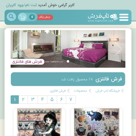
کاربر گرامی خوش آمدید
ثبت نام
|
ورود کاربران
0
ارسال رایگان
مجله
خبری
تاپ
مگ
فرش فانتزی
74 محصول یافت شد
فروشگاه تاپ فرش
محصولات
فرش فانتزی
۱
۲
۳
۴
۵
۶
۷