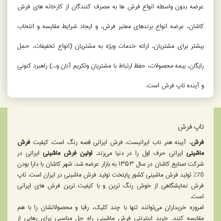
عرضه بدون واسطه انواع فرش ها به مصرف کنندگان از کارخانه های فرش
کاشان، عرضه انواع برندهای معتبر فرش، و ایجاد شرایط مقایسه و انتخاب
بیشتر برای مشتریان، ارائه خدمات ویژه به مشتریان (انواع تخفیفات، حمل
رایگان، بیمه محصولات، حفظ ارتباط با مشتریان وتکریم آنان و...) راهبرد کنونی
و آینده تاپ فرش است.
تاپ فرش
فرش
، آیینه هنر ناب ایرانیست، فرش ایرانی قصه رنگ است. کیفیت
فرش
ماشینی
ایرانی حرف اول را در دنیا می‌زند.
اولین فرش ماشینی
ایرانی در
شرکت صنایع کاشان در سال ۱۳۵۳ به بازار عرضه شد. شهر كاشان با دارا بودن
70% تولید فرش ماشینی کشور پایتخت تولید فرش ماشینی در ایران است. تاپ
فرش نمایشگاهی از خوش رنگ ترین و با كيفيت ترين فرش های ایرانی
است.
امروزه خریداران می‌توانند تنها با چند کلیک، رقبا و محصولاتشان را با هم
مقایسه کنند. خرید اینترنتی فرش ماشینی راه حل مناسبی برای رهایی از